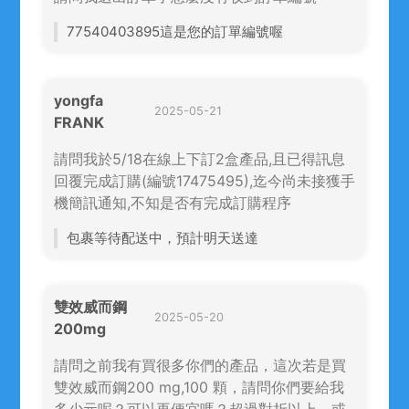
77540403895這是您的訂單編號喔
yongfa
2025-05-21
FRANK
請問我於5/18在線上下訂2盒產品,且已得訊息
回覆完成訂購(編號17475495),迄今尚未接獲手
機簡訊通知,不知是否有完成訂購程序
包裹等待配送中，預計明天送達
雙效威而鋼
2025-05-20
200mg
請問之前我有買很多你們的產品，這次若是買
雙效威而鋼200 mg,100 顆，請問你們要給我
多少元呢？可以再便宜嗎？超過對折以上，或