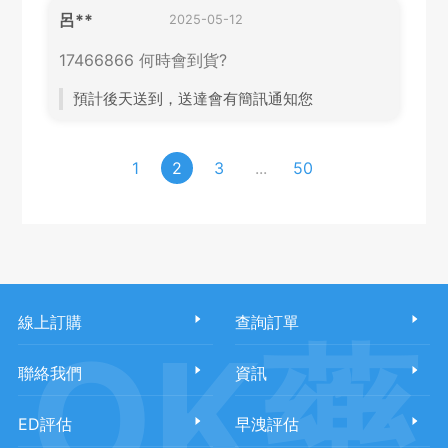
呂**
2025-05-12
17466866 何時會到貨?
預計後天送到，送達會有簡訊通知您
1
2
3
...
50
線上訂購
查詢訂單
OK藥
聯絡我們
資訊
ED評估
早洩評估