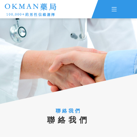

主頁
ED評估
早洩評估
查詢訂單
資訊
線上留言
全部藥品
聯絡我們
聯絡我們