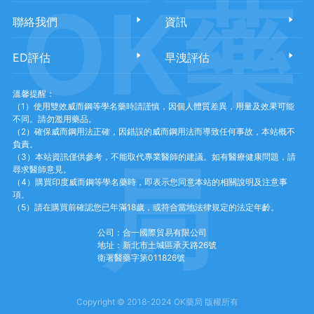
OK藥
聯絡我們
資訊
ED評估
早洩評估
溫馨提醒：
（1）使用雙效威而鋼等學名藥時請謹慎，因個人體質差異，用量及效果可能
不同。請勿濫用藥品。
（2）確保威而鋼用法正確，因錯誤的威而鋼用法而導致任何事故，本站概不
負責。
（3）本站資訊僅供參考，不能取代專業醫師的建議。如有醫療健康問題，請
局
尋求醫師意見。
（4）購買印度威而鋼等學名藥時，即表示您同意本站的相關說明及注意事
項。
（5）請在購買前確認您已年滿18歲，或符合當地法律規定的法定年齡。
公司：合一國際貿易有限公司
地址：新北市土城區承天路26號
衛署醫藥字第011826號
Copyright © 2018-2024 OK藥局 版權所有